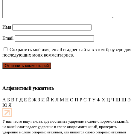
Имя
Email
Сохранить моё имя, email и адрес сайта в этом браузере для
последующих моих комментариев.
Алфавитный указатель
А
Б
В
Г
Д
Е
Ё
Ж
З
И
Й
К
Л
М
Н
О
П
Р
С
Т
У
Ф
Х
Ц
Ч
Ш
Щ
Э
Ю
Я
У нас часто ищут слова: где поставить ударение в слове опоромонтажный,
на какой слог падает ударение в слове опоромонтажный, проверить
ударение в слове опоромонтажный, как пишется слово опоромонтажный