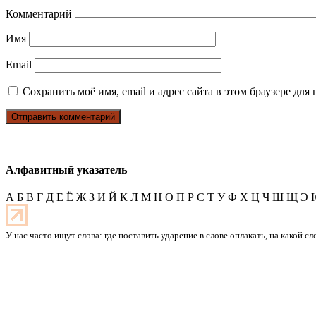
Комментарий
Имя
Email
Сохранить моё имя, email и адрес сайта в этом браузере д
Алфавитный указатель
А
Б
В
Г
Д
Е
Ё
Ж
З
И
Й
К
Л
М
Н
О
П
Р
С
Т
У
Ф
Х
Ц
Ч
Ш
Щ
Э
У нас часто ищут слова: где поставить ударение в слове оплакать, на какой с