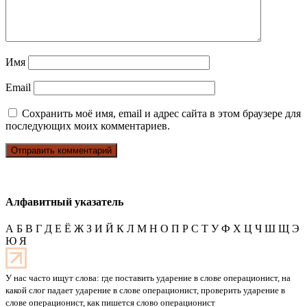
Имя
Email
Сохранить моё имя, email и адрес сайта в этом браузере для
последующих моих комментариев.
Алфавитный указатель
А
Б
В
Г
Д
Е
Ё
Ж
З
И
Й
К
Л
М
Н
О
П
Р
С
Т
У
Ф
Х
Ц
Ч
Ш
Щ
Э
Ю
Я
У нас часто ищут слова: где поставить ударение в слове операционист, на
какой слог падает ударение в слове операционист, проверить ударение в
слове операционист, как пишется слово операционист