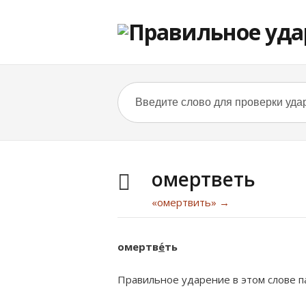
омертветь
«омертвить» →
омертв
е́
ть
Правильное ударение в этом слове па