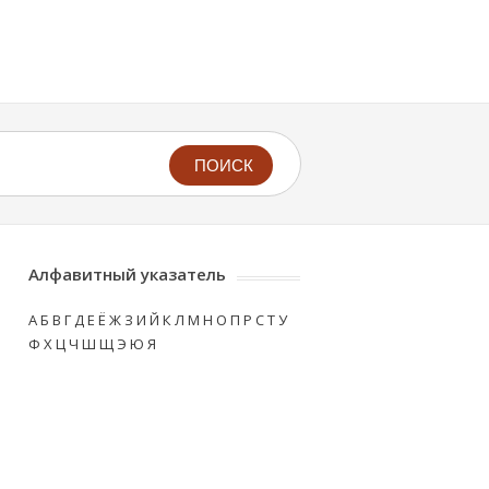
ПОИСК
Алфавитный указатель
А
Б
В
Г
Д
Е
Ё
Ж
З
И
Й
К
Л
М
Н
О
П
Р
С
Т
У
Ф
Х
Ц
Ч
Ш
Щ
Э
Ю
Я