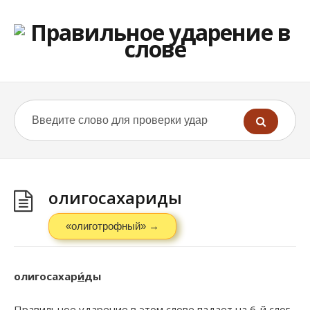
олигосахариды
«олиготрофный» →
олигосахар
и́
ды
Правильное ударение в этом слове падает на 6-й слог.