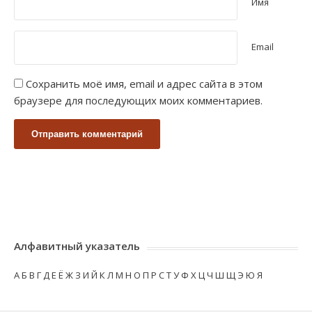
Имя
Email
Сохранить моё имя, email и адрес сайта в этом
браузере для последующих моих комментариев.
Алфавитный указатель
А
Б
В
Г
Д
Е
Ё
Ж
З
И
Й
К
Л
М
Н
О
П
Р
С
Т
У
Ф
Х
Ц
Ч
Ш
Щ
Э
Ю
Я