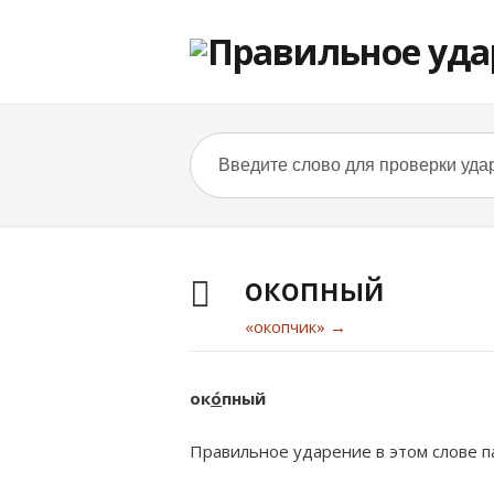
окопный
«окопчик» →
ок
о́
пный
Правильное ударение в этом слове па