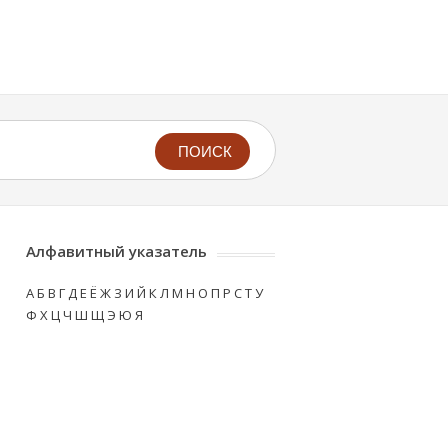
ПОИСК
Алфавитный указатель
А
Б
В
Г
Д
Е
Ё
Ж
З
И
Й
К
Л
М
Н
О
П
Р
С
Т
У
Ф
Х
Ц
Ч
Ш
Щ
Э
Ю
Я