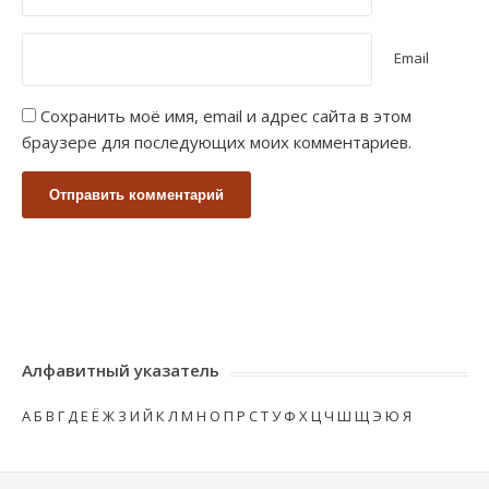
Email
Сохранить моё имя, email и адрес сайта в этом
браузере для последующих моих комментариев.
Алфавитный указатель
А
Б
В
Г
Д
Е
Ё
Ж
З
И
Й
К
Л
М
Н
О
П
Р
С
Т
У
Ф
Х
Ц
Ч
Ш
Щ
Э
Ю
Я