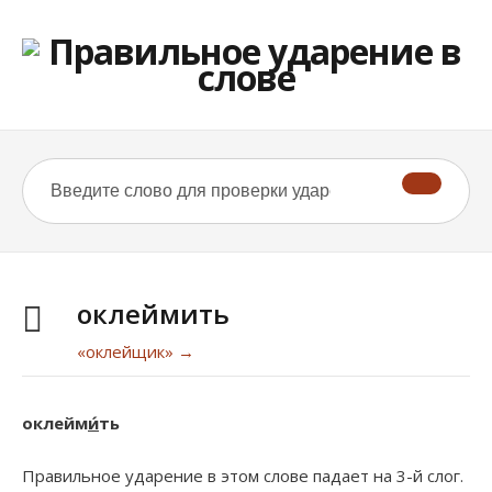
оклеймить
«оклейщик» →
оклейм
и́
ть
Правильное ударение в этом слове падает на 3-й слог.