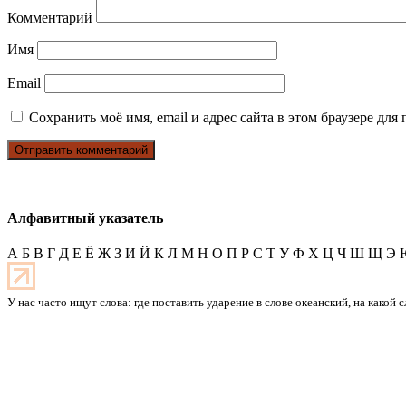
Комментарий
Имя
Email
Сохранить моё имя, email и адрес сайта в этом браузере д
Алфавитный указатель
А
Б
В
Г
Д
Е
Ё
Ж
З
И
Й
К
Л
М
Н
О
П
Р
С
Т
У
Ф
Х
Ц
Ч
Ш
Щ
Э
У нас часто ищут слова: где поставить ударение в слове океанский, на какой 