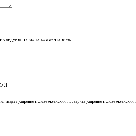
ля последующих моих комментариев.
Ю
Я
слог падает ударение в слове океанский, проверить ударение в слове океанский,