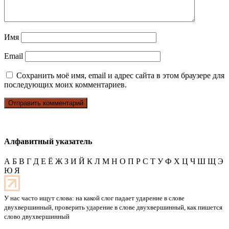
Имя
Email
Сохранить моё имя, email и адрес сайта в этом браузере для
последующих моих комментариев.
Алфавитный указатель
А
Б
В
Г
Д
Е
Ё
Ж
З
И
Й
К
Л
М
Н
О
П
Р
С
Т
У
Ф
Х
Ц
Ч
Ш
Щ
Э
Ю
Я
У нас часто ищут слова: на какой слог падает ударение в слове
двухвершинный, проверить ударение в слове двухвершинный, как пишется
слово двухвершинный