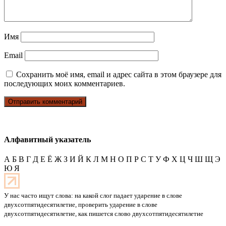
Имя
Email
Сохранить моё имя, email и адрес сайта в этом браузере для
последующих моих комментариев.
Алфавитный указатель
А
Б
В
Г
Д
Е
Ё
Ж
З
И
Й
К
Л
М
Н
О
П
Р
С
Т
У
Ф
Х
Ц
Ч
Ш
Щ
Э
Ю
Я
У нас часто ищут слова: на какой слог падает ударение в слове
двухсотпятидесятилетие, проверить ударение в слове
двухсотпятидесятилетие, как пишется слово двухсотпятидесятилетие