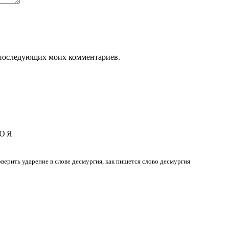
ля последующих моих комментариев.
Ю
Я
роверить ударение в слове десмургия, как пишется слово десмургия