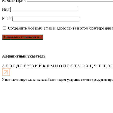
Комментарий
Имя
Email
Сохранить моё имя, email и адрес сайта в этом браузере д
Алфавитный указатель
А
Б
В
Г
Д
Е
Ё
Ж
З
И
Й
К
Л
М
Н
О
П
Р
С
Т
У
Ф
Х
Ц
Ч
Ш
Щ
Э
У нас часто ищут слова: на какой слог падает ударение в слове десмургия, п