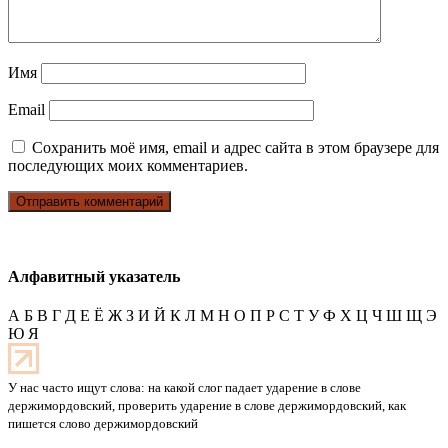
Имя
Email
Сохранить моё имя, email и адрес сайта в этом браузере для
последующих моих комментариев.
Алфавитный указатель
А
Б
В
Г
Д
Е
Ё
Ж
З
И
Й
К
Л
М
Н
О
П
Р
С
Т
У
Ф
Х
Ц
Ч
Ш
Щ
Э
Ю
Я
У нас часто ищут слова: на какой слог падает ударение в слове
держимордовский, проверить ударение в слове держимордовский, как
пишется слово держимордовский