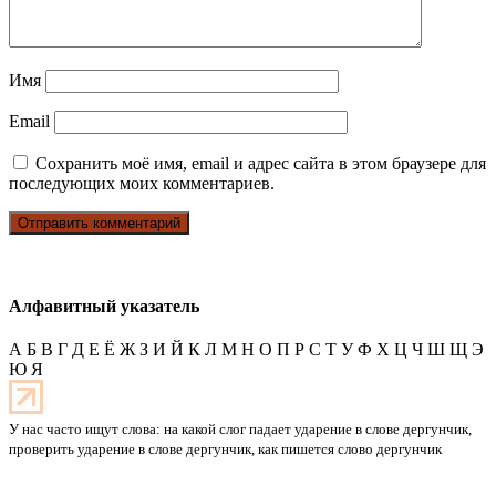
Имя
Email
Сохранить моё имя, email и адрес сайта в этом браузере для
последующих моих комментариев.
Алфавитный указатель
А
Б
В
Г
Д
Е
Ё
Ж
З
И
Й
К
Л
М
Н
О
П
Р
С
Т
У
Ф
Х
Ц
Ч
Ш
Щ
Э
Ю
Я
У нас часто ищут слова: на какой слог падает ударение в слове дергунчик,
проверить ударение в слове дергунчик, как пишется слово дергунчик