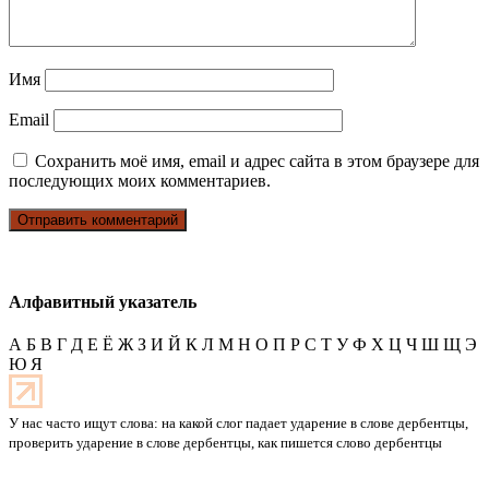
Имя
Email
Сохранить моё имя, email и адрес сайта в этом браузере для
последующих моих комментариев.
Алфавитный указатель
А
Б
В
Г
Д
Е
Ё
Ж
З
И
Й
К
Л
М
Н
О
П
Р
С
Т
У
Ф
Х
Ц
Ч
Ш
Щ
Э
Ю
Я
У нас часто ищут слова: на какой слог падает ударение в слове дербентцы,
проверить ударение в слове дербентцы, как пишется слово дербентцы