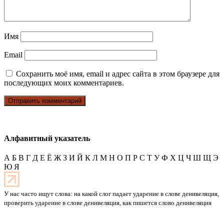
Имя
Email
Сохранить моё имя, email и адрес сайта в этом браузере для
последующих моих комментариев.
Алфавитный указатель
А
Б
В
Г
Д
Е
Ё
Ж
З
И
Й
К
Л
М
Н
О
П
Р
С
Т
У
Ф
Х
Ц
Ч
Ш
Щ
Э
Ю
Я
У нас часто ищут слова: на какой слог падает ударение в слове денивеляция,
проверить ударение в слове денивеляция, как пишется слово денивеляция