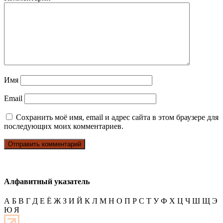
Имя
Email
Сохранить моё имя, email и адрес сайта в этом браузере для
последующих моих комментариев.
Алфавитный указатель
А
Б
В
Г
Д
Е
Ё
Ж
З
И
Й
К
Л
М
Н
О
П
Р
С
Т
У
Ф
Х
Ц
Ч
Ш
Щ
Э
Ю
Я