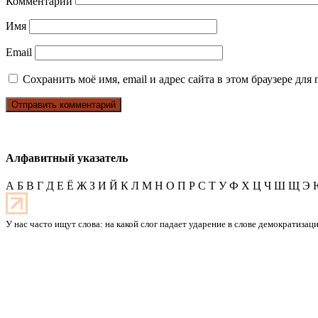
Комментарий
Имя
Email
Сохранить моё имя, email и адрес сайта в этом браузере д
Алфавитный указатель
А
Б
В
Г
Д
Е
Ё
Ж
З
И
Й
К
Л
М
Н
О
П
Р
С
Т
У
Ф
Х
Ц
Ч
Ш
Щ
Э
У нас часто ищут слова: на какой слог падает ударение в слове демократизац