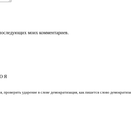
ля последующих моих комментариев.
Ю
Я
ия, проверить ударение в слове демократизация, как пишется слово демократиз