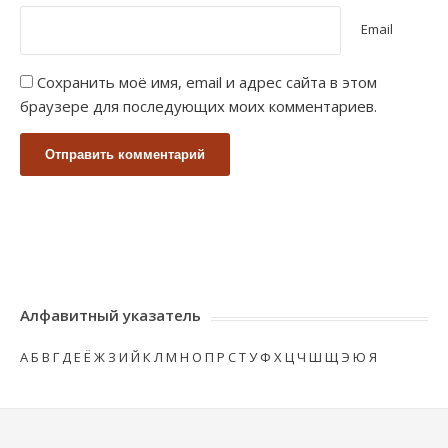
Email
Сохранить моё имя, email и адрес сайта в этом
браузере для последующих моих комментариев.
Алфавитный указатель
А
Б
В
Г
Д
Е
Ё
Ж
З
И
Й
К
Л
М
Н
О
П
Р
С
Т
У
Ф
Х
Ц
Ч
Ш
Щ
Э
Ю
Я