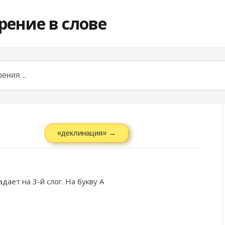
«деклинация» →
дает на 3-й слог. На букву
А