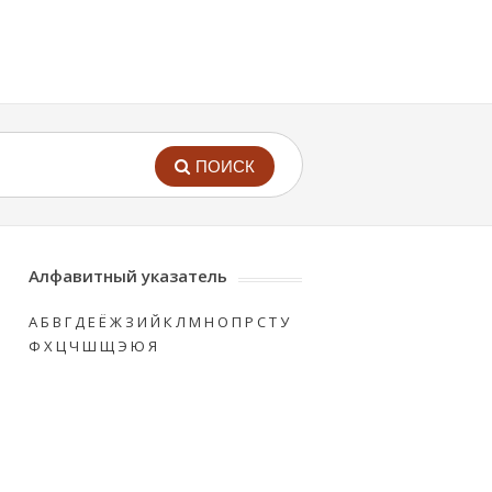
ПОИСК
Алфавитный указатель
А
Б
В
Г
Д
Е
Ё
Ж
З
И
Й
К
Л
М
Н
О
П
Р
С
Т
У
Ф
Х
Ц
Ч
Ш
Щ
Э
Ю
Я