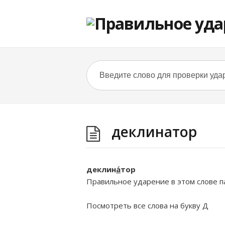
деклинатор
деклин
а́
тор
Правильное ударение в этом слове па
Посмотреть все слова на букву
Д