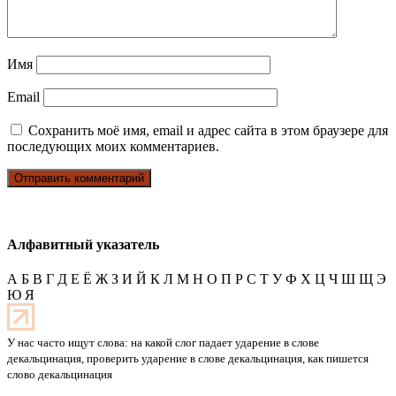
Имя
Email
Сохранить моё имя, email и адрес сайта в этом браузере для
последующих моих комментариев.
Алфавитный указатель
А
Б
В
Г
Д
Е
Ё
Ж
З
И
Й
К
Л
М
Н
О
П
Р
С
Т
У
Ф
Х
Ц
Ч
Ш
Щ
Э
Ю
Я
У нас часто ищут слова: на какой слог падает ударение в слове
декальцинация, проверить ударение в слове декальцинация, как пишется
слово декальцинация