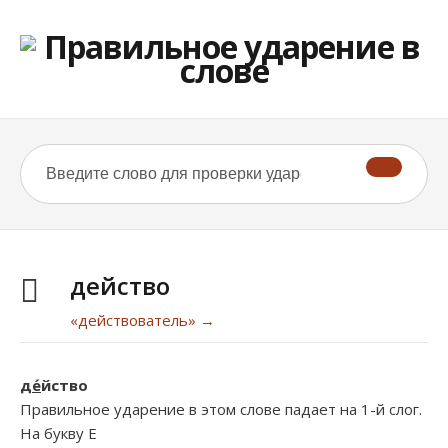
действо
«действователь» →
д
е́
йство
Правильное ударение в этом слове падает на 1-й слог.
На букву
Е