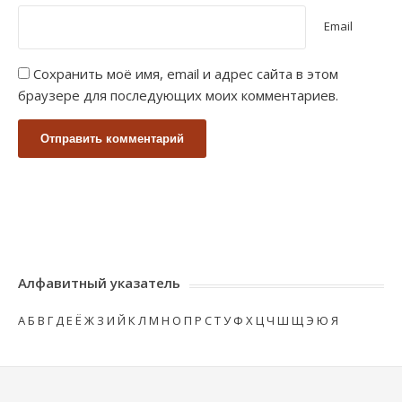
Email
Сохранить моё имя, email и адрес сайта в этом
браузере для последующих моих комментариев.
Алфавитный указатель
А
Б
В
Г
Д
Е
Ё
Ж
З
И
Й
К
Л
М
Н
О
П
Р
С
Т
У
Ф
Х
Ц
Ч
Ш
Щ
Э
Ю
Я