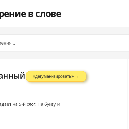
ванный
«дегуманизировать» →
дает на 5-й слог. На букву
И