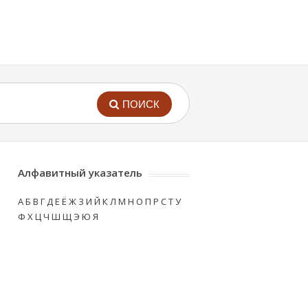
ПОИСК
Алфавитный указатель
А
Б
В
Г
Д
Е
Ё
Ж
З
И
Й
К
Л
М
Н
О
П
Р
С
Т
У
Ф
Х
Ц
Ч
Ш
Щ
Э
Ю
Я