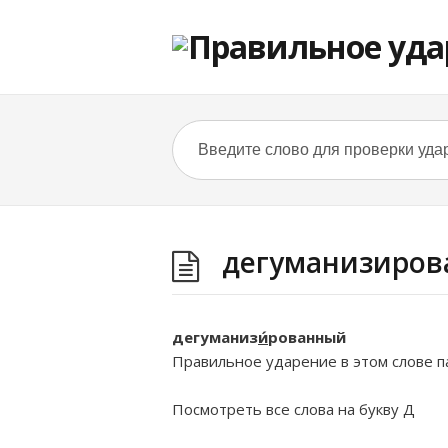
дегуманизиро
дегуманиз
и́
рованный
Правильное ударение в этом слове па
Посмотреть все слова на букву
Д