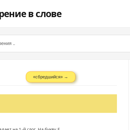
«сбредшийся» →
дает на 1-й слог. На букву
Е