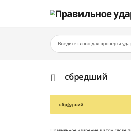
сбредший
сбр
е́
дший
Правильное ударение в этом слове па