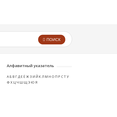
ПОИСК
Алфавитный указатель
А
Б
В
Г
Д
Е
Ё
Ж
З
И
Й
К
Л
М
Н
О
П
Р
С
Т
У
Ф
Х
Ц
Ч
Ш
Щ
Э
Ю
Я