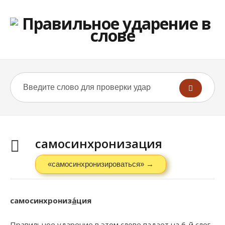
самосинхронизация
«самосинхронизироваться» →
самосинхрониз
а́
ция
Правильное ударение в этом слове падает на 6-й слог.