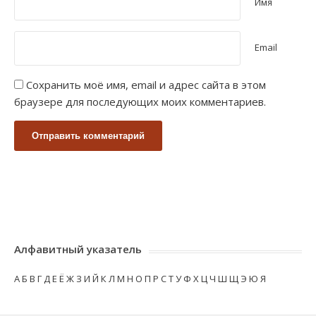
Имя
Email
Сохранить моё имя, email и адрес сайта в этом
браузере для последующих моих комментариев.
Алфавитный указатель
А
Б
В
Г
Д
Е
Ё
Ж
З
И
Й
К
Л
М
Н
О
П
Р
С
Т
У
Ф
Х
Ц
Ч
Ш
Щ
Э
Ю
Я