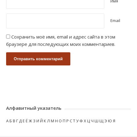
Имя
Email
Сохранить моё имя, email и адрес сайта в этом
браузере для последующих моих комментариев.
Алфавитный указатель
А
Б
В
Г
Д
Е
Ё
Ж
З
И
Й
К
Л
М
Н
О
П
Р
С
Т
У
Ф
Х
Ц
Ч
Ш
Щ
Э
Ю
Я