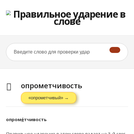
опрометчивость
«опрометчивый» →
опром
е́
тчивость
Правильное ударение в этом слове падает на 3-й слог.