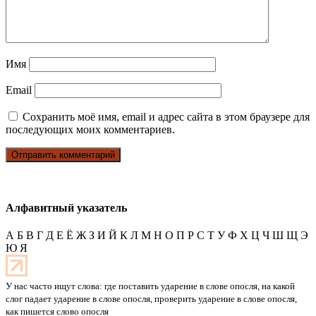
Имя
Email
Сохранить моё имя, email и адрес сайта в этом браузере для
последующих моих комментариев.
Алфавитный указатель
А
Б
В
Г
Д
Е
Ё
Ж
З
И
Й
К
Л
М
Н
О
П
Р
С
Т
У
Ф
Х
Ц
Ч
Ш
Щ
Э
Ю
Я
У нас часто ищут слова: где поставить ударение в слове опосля, на какой
слог падает ударение в слове опосля, проверить ударение в слове опосля,
как пишется слово опосля