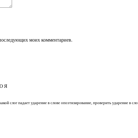
ля последующих моих комментариев.
Ю
Я
 какой слог падает ударение в слове опоэтизирование, проверить ударение в с