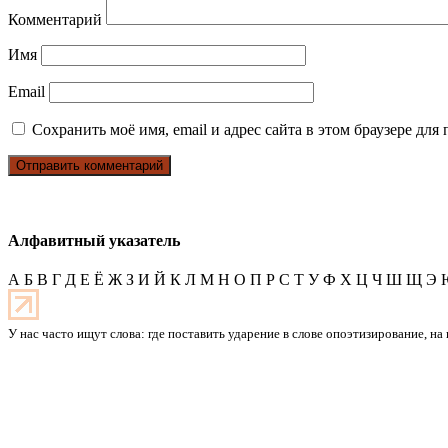
Комментарий
Имя
Email
Сохранить моё имя, email и адрес сайта в этом браузере д
Алфавитный указатель
А
Б
В
Г
Д
Е
Ё
Ж
З
И
Й
К
Л
М
Н
О
П
Р
С
Т
У
Ф
Х
Ц
Ч
Ш
Щ
Э
У нас часто ищут слова: где поставить ударение в слове опоэтизирование, на