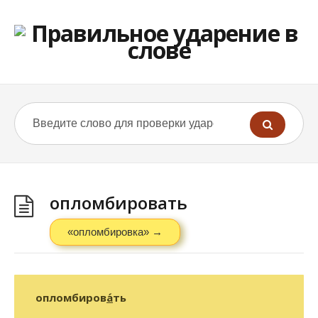
опломбировать
«опломбировка» →
опломбиров
а́
ть