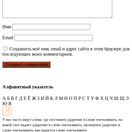
Имя
Email
Сохранить моё имя, email и адрес сайта в этом браузере для
последующих моих комментариев.
Алфавитный указатель
А
Б
В
Г
Д
Е
Ё
Ж
З
И
Й
К
Л
М
Н
О
П
Р
С
Т
У
Ф
Х
Ц
Ч
Ш
Щ
Э
Ю
Я
У нас часто ищут слова: где поставить ударение в слове опечаливать, на
какой слог падает ударение в слове опечаливать, проверить ударение в
слове опечаливать, как пишется слово опечаливать