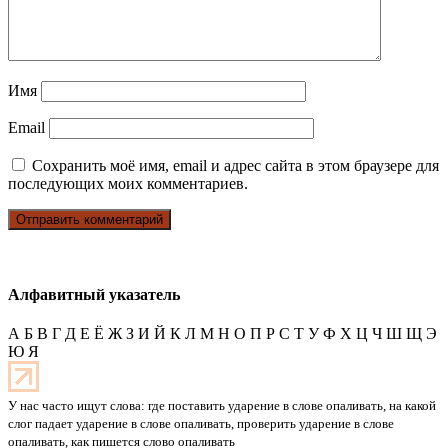
Имя
Email
Сохранить моё имя, email и адрес сайта в этом браузере для
последующих моих комментариев.
Алфавитный указатель
А
Б
В
Г
Д
Е
Ё
Ж
З
И
Й
К
Л
М
Н
О
П
Р
С
Т
У
Ф
Х
Ц
Ч
Ш
Щ
Э
Ю
Я
У нас часто ищут слова: где поставить ударение в слове опаливать, на какой
слог падает ударение в слове опаливать, проверить ударение в слове
опаливать, как пишется слово опаливать