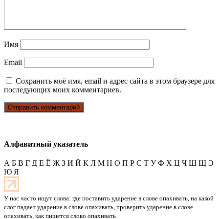
Имя
Email
Сохранить моё имя, email и адрес сайта в этом браузере для
последующих моих комментариев.
Алфавитный указатель
А
Б
В
Г
Д
Е
Ё
Ж
З
И
Й
К
Л
М
Н
О
П
Р
С
Т
У
Ф
Х
Ц
Ч
Ш
Щ
Э
Ю
Я
У нас часто ищут слова: где поставить ударение в слове опахивать, на какой
слог падает ударение в слове опахивать, проверить ударение в слове
опахивать, как пишется слово опахивать