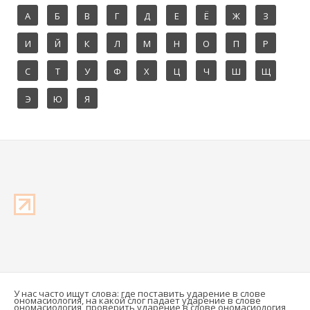
А
Б
В
Г
Д
Е
Ё
Ж
З
И
Й
К
Л
М
Н
О
П
Р
С
Т
У
Ф
Х
Ц
Ч
Ш
Щ
Э
Ю
Я
У нас часто ищут слова: где поставить ударение в слове
ономасиология, на какой слог падает ударение в слове
ономасиология, проверить ударение в слове ономасиология,