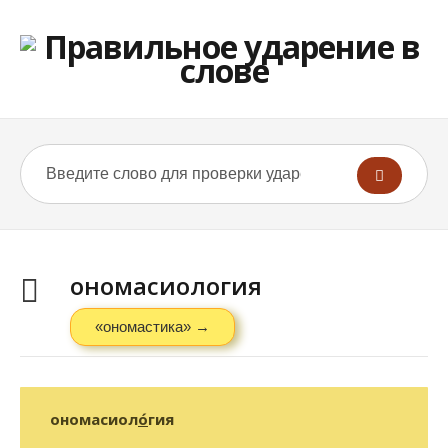
ономасиология
«ономастика» →
ономасиол
о́
гия