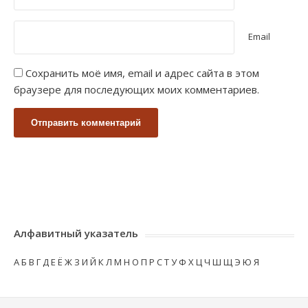
Email
Сохранить моё имя, email и адрес сайта в этом
браузере для последующих моих комментариев.
Алфавитный указатель
А
Б
В
Г
Д
Е
Ё
Ж
З
И
Й
К
Л
М
Н
О
П
Р
С
Т
У
Ф
Х
Ц
Ч
Ш
Щ
Э
Ю
Я