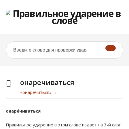
онаречиваться
«онаречиться» →
онар
е́
чиваться
Правильное ударение в этом слове падает на 3-й слог.