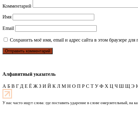
Комментарий
Имя
Email
Сохранить моё имя, email и адрес сайта в этом браузере д
Алфавитный указатель
А
Б
В
Г
Д
Е
Ё
Ж
З
И
Й
К
Л
М
Н
О
П
Р
С
Т
У
Ф
Х
Ц
Ч
Ш
Щ
Э
У нас часто ищут слова: где поставить ударение в слове омерзительный, на 