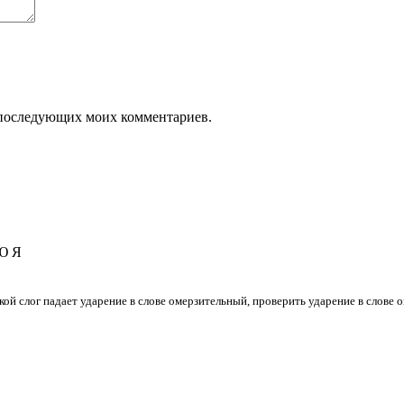
ля последующих моих комментариев.
Ю
Я
какой слог падает ударение в слове омерзительный, проверить ударение в слове