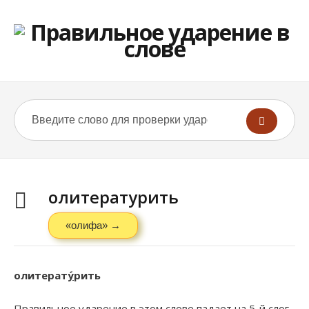
олитературить
«олифа» →
олитерат
у́
рить
Правильное ударение в этом слове падает на 5-й слог.