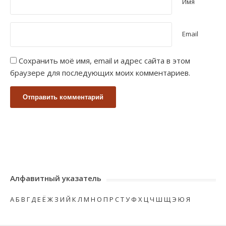
Имя
Email
Сохранить моё имя, email и адрес сайта в этом
браузере для последующих моих комментариев.
Алфавитный указатель
А
Б
В
Г
Д
Е
Ё
Ж
З
И
Й
К
Л
М
Н
О
П
Р
С
Т
У
Ф
Х
Ц
Ч
Ш
Щ
Э
Ю
Я