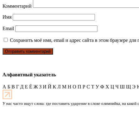
Комментарий
Имя
Email
Сохранить моё имя, email и адрес сайта в этом браузере д
Алфавитный указатель
А
Б
В
Г
Д
Е
Ё
Ж
З
И
Й
К
Л
М
Н
О
П
Р
С
Т
У
Ф
Х
Ц
Ч
Ш
Щ
Э
У нас часто ищут слова: где поставить ударение в слове олимпийка, на какой