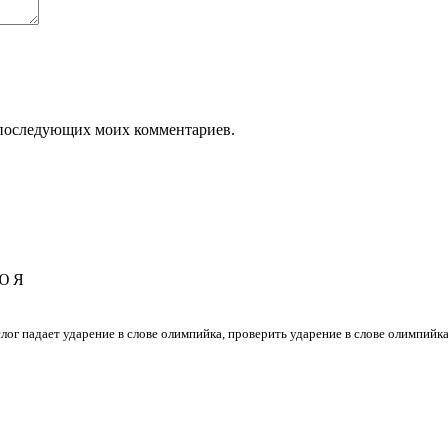
ля последующих моих комментариев.
Ю
Я
 слог падает ударение в слове олимпийка, проверить ударение в слове олимпийк