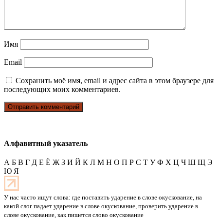
Имя
Email
Сохранить моё имя, email и адрес сайта в этом браузере для
последующих моих комментариев.
Алфавитный указатель
А
Б
В
Г
Д
Е
Ё
Ж
З
И
Й
К
Л
М
Н
О
П
Р
С
Т
У
Ф
Х
Ц
Ч
Ш
Щ
Э
Ю
Я
У нас часто ищут слова: где поставить ударение в слове окускование, на
какой слог падает ударение в слове окускование, проверить ударение в
слове окускование, как пишется слово окускование