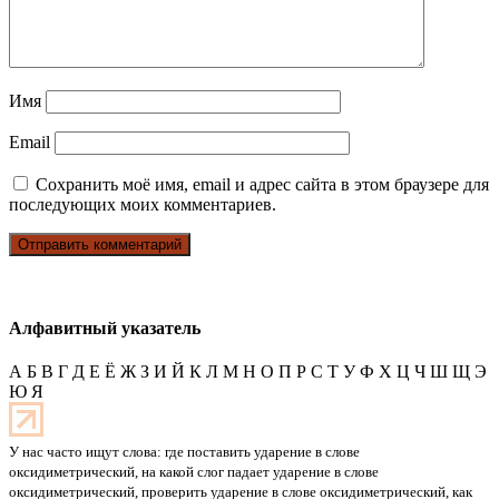
Имя
Email
Сохранить моё имя, email и адрес сайта в этом браузере для
последующих моих комментариев.
Алфавитный указатель
А
Б
В
Г
Д
Е
Ё
Ж
З
И
Й
К
Л
М
Н
О
П
Р
С
Т
У
Ф
Х
Ц
Ч
Ш
Щ
Э
Ю
Я
У нас часто ищут слова: где поставить ударение в слове
оксидиметрический, на какой слог падает ударение в слове
оксидиметрический, проверить ударение в слове оксидиметрический, как