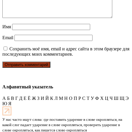
Имя
Email
Сохранить моё имя, email и адрес сайта в этом браузере для
последующих моих комментариев.
Алфавитный указатель
А
Б
В
Г
Д
Е
Ё
Ж
З
И
Й
К
Л
М
Н
О
П
Р
С
Т
У
Ф
Х
Ц
Ч
Ш
Щ
Э
Ю
Я
У нас часто ищут слова: где поставить ударение в слове окропляться, на
какой слог падает ударение в слове окропляться, проверить ударение в
слове окропляться, как пишется слово окропляться