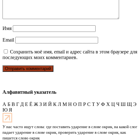
Имя
Email
Сохранить моё имя, email и адрес сайта в этом браузере для
последующих моих комментариев.
Алфавитный указатель
А
Б
В
Г
Д
Е
Ё
Ж
З
И
Й
К
Л
М
Н
О
П
Р
С
Т
У
Ф
Х
Ц
Ч
Ш
Щ
Э
Ю
Я
У нас часто ищут слова: где поставить ударение в слове окрик, на какой слог
падает ударение в слове окрик, проверить ударение в слове окрик, как
пишется слово окрик