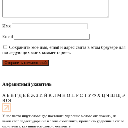
Имя
Email
Сохранить моё имя, email и адрес сайта в этом браузере для
последующих моих комментариев.
Алфавитный указатель
А
Б
В
Г
Д
Е
Ё
Ж
З
И
Й
К
Л
М
Н
О
П
Р
С
Т
У
Ф
Х
Ц
Ч
Ш
Щ
Э
Ю
Я
У нас часто ищут слова: где поставить ударение в слове околпачить, на
какой слог падает ударение в слове околпачить, проверить ударение в слове
околпачить, как пишется слово околпачить