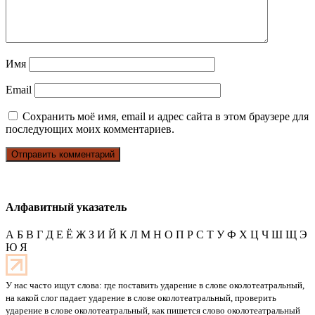
Имя
Email
Сохранить моё имя, email и адрес сайта в этом браузере для
последующих моих комментариев.
Алфавитный указатель
А
Б
В
Г
Д
Е
Ё
Ж
З
И
Й
К
Л
М
Н
О
П
Р
С
Т
У
Ф
Х
Ц
Ч
Ш
Щ
Э
Ю
Я
У нас часто ищут слова: где поставить ударение в слове околотеатральный,
на какой слог падает ударение в слове околотеатральный, проверить
ударение в слове околотеатральный, как пишется слово околотеатральный