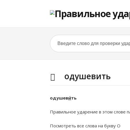
одушевить
одушев
и́
ть
Правильное ударение в этом слове па
Посмотреть все слова на букву
О