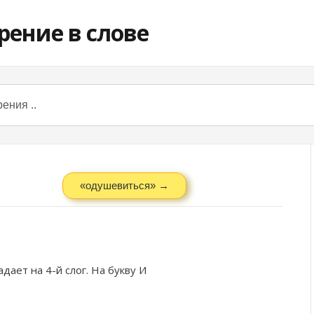
«одушевиться» →
дает на 4-й слог. На букву
И