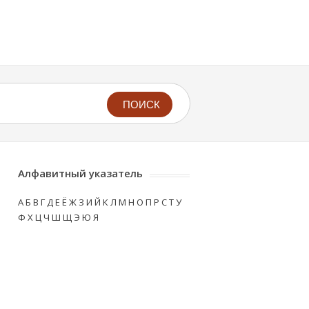
ПОИСК
Алфавитный указатель
А
Б
В
Г
Д
Е
Ё
Ж
З
И
Й
К
Л
М
Н
О
П
Р
С
Т
У
Ф
Х
Ц
Ч
Ш
Щ
Э
Ю
Я