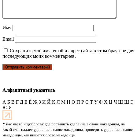
Имя
Email
Сохранить моё имя, email и адрес сайта в этом браузере для
последующих моих комментариев.
Алфавитный указатель
А
Б
В
Г
Д
Е
Ё
Ж
З
И
Й
К
Л
М
Н
О
П
Р
С
Т
У
Ф
Х
Ц
Ч
Ш
Щ
Э
Ю
Я
У нас часто ищут слова: где поставить ударение в слове македонцы, на
какой слог падает ударение в слове македонцы, проверить ударение в слове
македонцы, как пишется слово македонцы