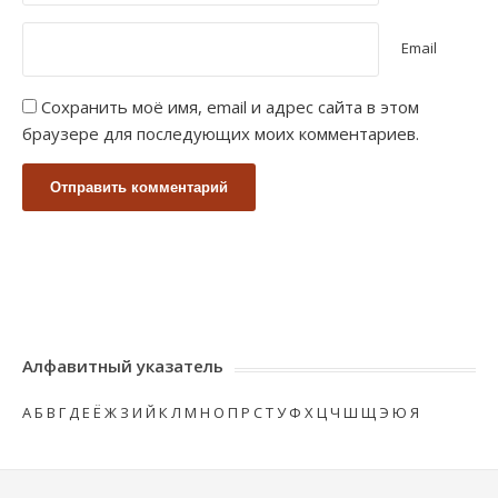
Email
Сохранить моё имя, email и адрес сайта в этом
браузере для последующих моих комментариев.
Алфавитный указатель
А
Б
В
Г
Д
Е
Ё
Ж
З
И
Й
К
Л
М
Н
О
П
Р
С
Т
У
Ф
Х
Ц
Ч
Ш
Щ
Э
Ю
Я