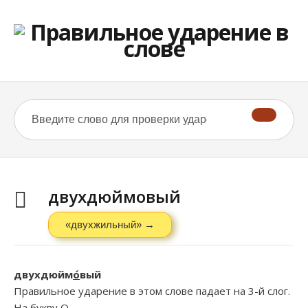
двухдюймовый
«двухжильный» →
двухдюйм
о́
вый
Правильное ударение в этом слове падает на 3-й слог.
На букву
О