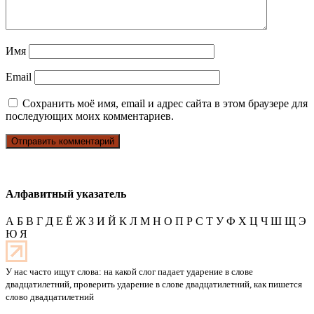
Имя
Email
Сохранить моё имя, email и адрес сайта в этом браузере для
последующих моих комментариев.
Алфавитный указатель
А
Б
В
Г
Д
Е
Ё
Ж
З
И
Й
К
Л
М
Н
О
П
Р
С
Т
У
Ф
Х
Ц
Ч
Ш
Щ
Э
Ю
Я
У нас часто ищут слова: на какой слог падает ударение в слове
двадцатилетний, проверить ударение в слове двадцатилетний, как пишется
слово двадцатилетний