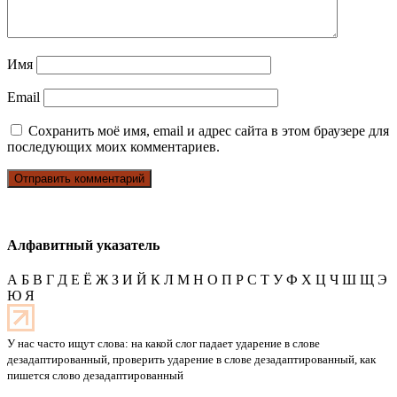
Имя
Email
Сохранить моё имя, email и адрес сайта в этом браузере для
последующих моих комментариев.
Алфавитный указатель
А
Б
В
Г
Д
Е
Ё
Ж
З
И
Й
К
Л
М
Н
О
П
Р
С
Т
У
Ф
Х
Ц
Ч
Ш
Щ
Э
Ю
Я
У нас часто ищут слова: на какой слог падает ударение в слове
дезадаптированный, проверить ударение в слове дезадаптированный, как
пишется слово дезадаптированный