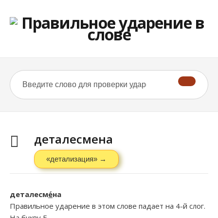
деталесмена
«детализация» →
деталесм
е́
на
Правильное ударение в этом слове падает на 4-й слог.
На букву
Е