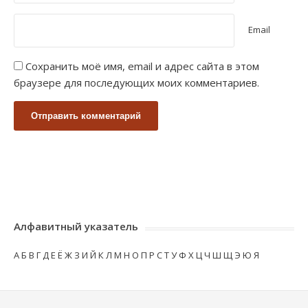
Email
Сохранить моё имя, email и адрес сайта в этом
браузере для последующих моих комментариев.
Алфавитный указатель
А
Б
В
Г
Д
Е
Ё
Ж
З
И
Й
К
Л
М
Н
О
П
Р
С
Т
У
Ф
Х
Ц
Ч
Ш
Щ
Э
Ю
Я