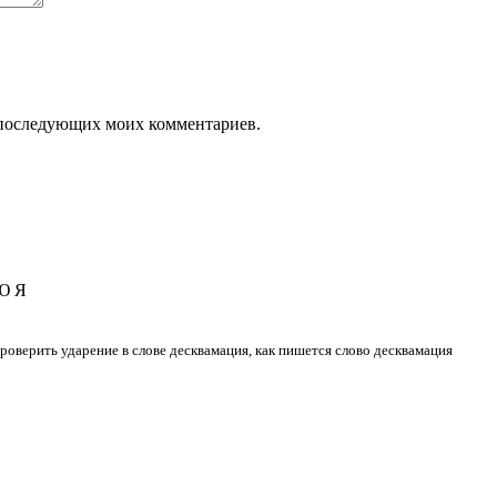
ля последующих моих комментариев.
Ю
Я
 проверить ударение в слове десквамация, как пишется слово десквамация