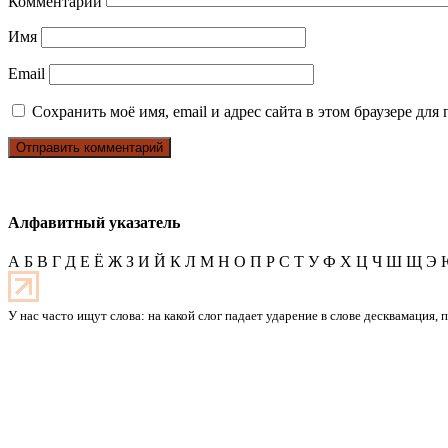
Комментарий
Имя
Email
Сохранить моё имя, email и адрес сайта в этом браузере д
Алфавитный указатель
А
Б
В
Г
Д
Е
Ё
Ж
З
И
Й
К
Л
М
Н
О
П
Р
С
Т
У
Ф
Х
Ц
Ч
Ш
Щ
Э
У нас часто ищут слова: на какой слог падает ударение в слове десквамация,