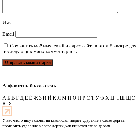
Имя
Email
Сохранить моё имя, email и адрес сайта в этом браузере для
последующих моих комментариев.
Алфавитный указатель
А
Б
В
Г
Д
Е
Ё
Ж
З
И
Й
К
Л
М
Н
О
П
Р
С
Т
У
Ф
Х
Ц
Ч
Ш
Щ
Э
Ю
Я
У нас часто ищут слова: на какой слог падает ударение в слове дергач,
проверить ударение в слове дергач, как пишется слово дергач